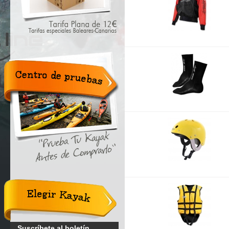
Centro de
pruebas.
"Prueba tu
Kayak
antes de
probarlo".
Elegir
Kayak
Suscríbete al boletín