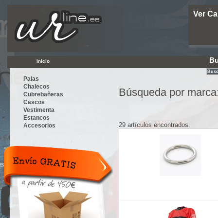
Urline.es
Ver Ca
Bu
Inicio
Palas
Chalecos
Búsqueda por marca
Cubrebañeras
Cascos
Vestimenta
Estancos
29 artículos encontrados.
Accesorios
Envío
Gratis a
partir de
300€.
Tarifa
plana 12€.