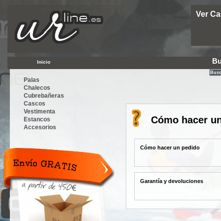
Urline.es
Ver Ca
Bu
Inicio
Palas
Chalecos
Cubrebañeras
Cascos
Vestimenta
Cómo hacer un
Estancos
Accesorios
Cómo hacer un pedido
Envío
Gratis a
partir de
Garantía y devoluciones
300€.
Tarifa
plana 12€.