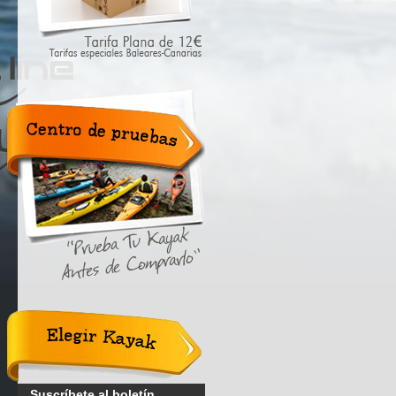
Centro de
pruebas.
"Prueba tu
Kayak
antes de
probarlo".
Elegir
Kayak
Suscríbete al boletín