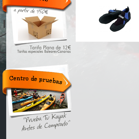
Gratis a
partir de
300€.
Tarifa
plana 12€.
Centro de
pruebas.
"Prueba tu
Kayak
antes de
probarlo".