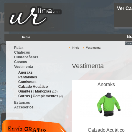
Urline.es
Ver Ca
Bu
Inicio
Palas
Inicio
Vestimenta
Chalecos
Cubrebañeras
Cascos
Vestimenta
Vestimenta
Anoraks
Pantalones
Camisetas
Anoraks
Calzado Acuático
Guantes | Manoplas
(10)
Gorros | Complementos
(4)
Estancos
Accesorios
Calzado Acuático
Envío