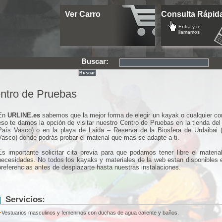
Ver Carro
Consulta Rápid
Entra y te
llamamos
Buscar:
ntro de Pruebas
En
URLINE.es
sabemos que la mejor forma de elegir un kayak o cualquier co
eso te damos la opción de visitar nuestro Centro de Pruebas en la tienda del 
País Vasco) o en la playa de Laida – Reserva de la Biosfera de Urdaibai (
Vasco) donde podrás probar el material que mas se adapte a ti.
Es importante solicitar cita previa para que podamos tener libre el mater
necesidades. No todos los kayaks y materiales de la web estan disponibles 
preferencias antes de desplazarte hasta nuestras instalaciones.
Servicios:
Vestuarios masculinos y femeninos con duchas de agua caliente y baños.