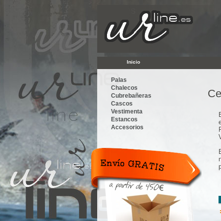
Urline.es
Inicio
Palas
Chalecos
Ce
Cubrebañeras
Cascos
Vestimenta
Estancos
Accesorios
Envío
Gratis a
partir de
300€.
Tarifa
plana 12€.