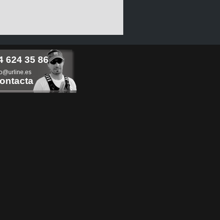
4 624 35 86
fo@urline.es
ontacta