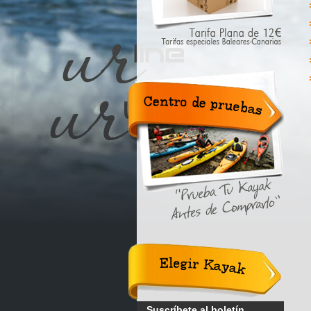
Centro de
pruebas.
"Prueba tu
Kayak
antes de
probarlo".
Elegir
Kayak
Suscríbete al boletín