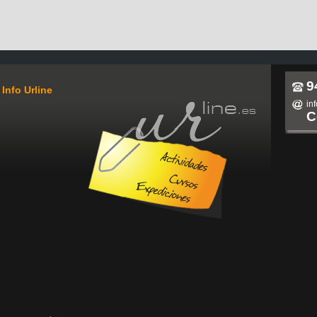
9
Info Urline
in
C
Actividades,
cursos,
expediciones